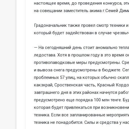
настоящее время, до проведения конкурса, эт
на совещании заместитель акима г.Семей Дими
Градоначальник также провел смотр техники и
который будет задействован в случае чрезвыч
— На сегодняшний день стоит аномально тепла
ледостава. Хотя в прошлом году в это время о
противопаводковые меры предусмотрены. Сре
и вывоза снега предусмотрены в бюджете. Сег
проблемных 57 улиц, на которых обычно скапли
какзкрай, Сроственская часть, Красный Кордо
завтрашнего дня в этих районах начнутся раб
предусмотрено еще порядка 100 млн тенге. Бу
которая будет привлекаться при возникновени
техника. Если все запланированные мероприят
техника не понадобится. Силы и средства у на