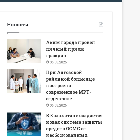
Новости
Аким города провел
личный прием
граждан
06.08.2026
При Аягозской
районной больнице
построено
современное МРТ-
отделение
06.08.2026
В Казахстане создается
новая система защиты
средств ОСМС от
необоснованных