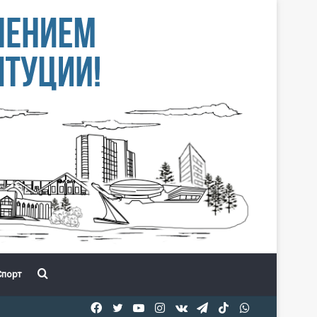
Іздеу
порт
Facebook
Twitter
YouTube
Instagram
vk.com
Telegram
TikTok
WhatsApp