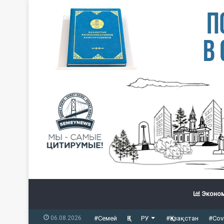
Эконом
06.08.2026
#Семей
ҚЗ
РУ
#Қазақстан
#Cov