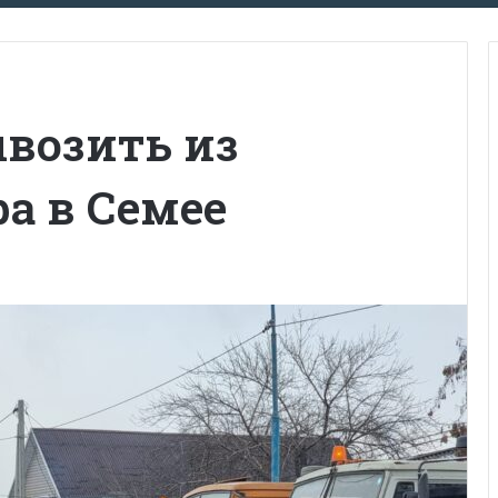
ывозить из
ра в Семее