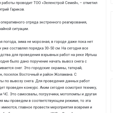
и работы проводит ТОО «Зеленстрой Семей», – отметил
трий Гариков.
 оперативного отряда экстренного реагирования,
айной ситуации.
я погода, зима не морозная, в городе даже пока нет
н уже составлял порядка 30-50 см. На сегодня все
дства для проведения взрывных работ на реке Иртыш
одня было дано поручение начать вывоз снега с
вается снег. Это городские окраины, таткрай,
н, поселок Восточный и район Жоламана. С
оты по вывозу снега. Для проведения данных работ
дет проведен конкурс. Аким сегодня осмотрел технику,
и ЧС. Это самосвалы, погрузчики, мотопомпы и другая
ия мы проведем в соответствующем режиме, то эта
с имеются, главное провести мероприятия вовремя и