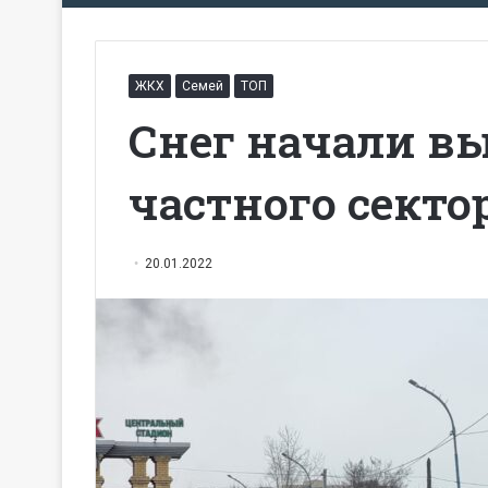
ЖКХ
Семей
ТОП
Снег начали в
частного секто
20.01.2022