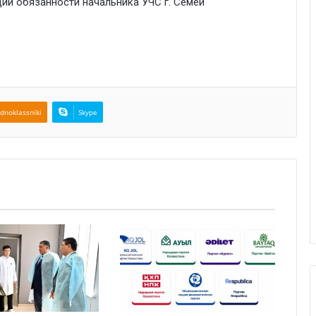
ий обязанности начальника УЧС г. Семей
dnoklassniki
Skype