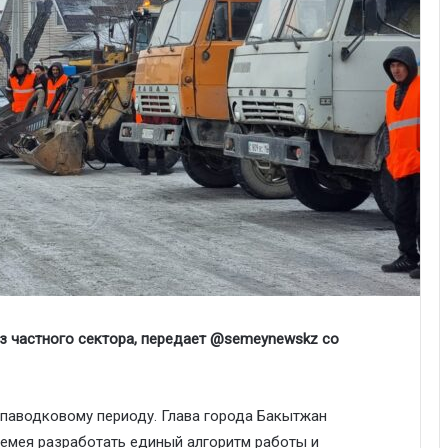
из частного сектора, передает @semeynewskz со
 паводковому периоду. Глава города Бакытжан
емея разработать единый алгоритм работы и