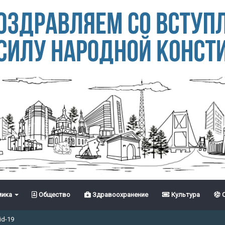
ика
Общество
Здравоохранение
Культура
С
id-19