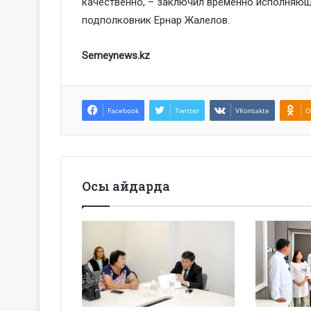
качественно, – заключил временно исполняющ
подполковник Ернар Жалелов.
Semeynews.kz
Facebook
Twitter
VKontakte
O
Осы айдарда