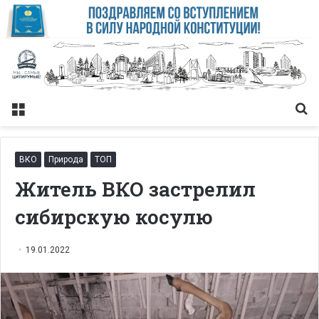
Меню
Із
ВКО
Природа
ТОП
Житель ВКО застрелил
сибирскую косулю
19.01.2022