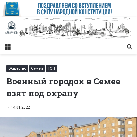
Меню
Із
Общество
Семей
ТОП
Военный городок в Семее
взят под охрану
14.01.2022