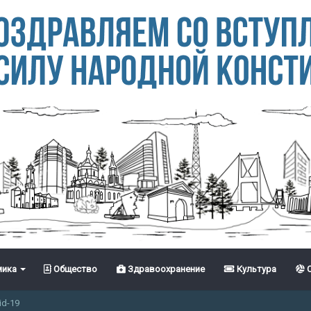
ика
Общество
Здравоохранение
Культура
С
id-19