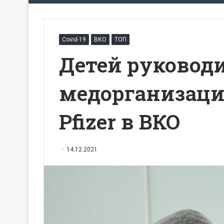
Covid-19
ВКО
ТОП
Детей руковод
медорганизац
Pfizer в ВКО
14.12.2021