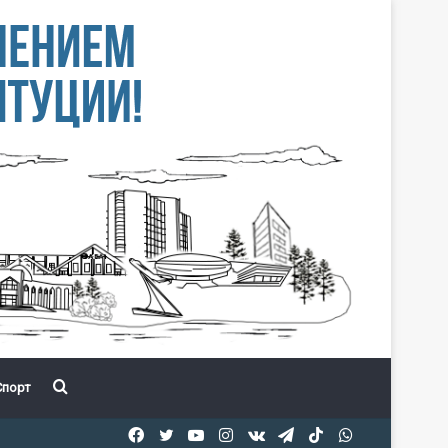
Іздеу
порт
Facebook
Twitter
YouTube
Instagram
vk.com
Telegram
TikTok
WhatsApp