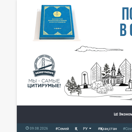
Эконом
09.08.2026
#Семей
ҚЗ
РУ
#Қазақстан
#Cov