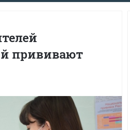
ителей
ий прививают