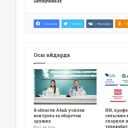
Semeynews.kz
Facebook
Twitter
VKontakte
O
Осы айдарда
В области Абай усилен
ИИ, профе
контроль за оборотом
сельские 
оружия
спорили 
теледебат
07.08.2026