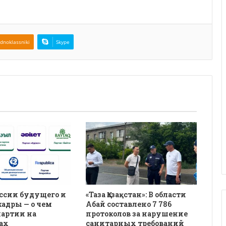
dnoklassniki
Skype
ссии будущего и
«Таза Қазақстан»: В области
кадры — о чем
Абай составлено 7 786
партии на
протоколов за нарушение
ах
санитарных требований