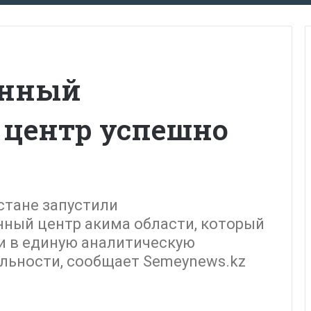
енный
центр успешно
стане запустили
ный центр акима области, который
 в единую аналитическую
ельности, сообщает Semeynews.kz