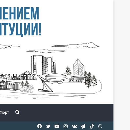
Іздеу
порт
Facebook
Twitter
YouTube
Instagram
vk.com
Telegram
TikTok
WhatsApp