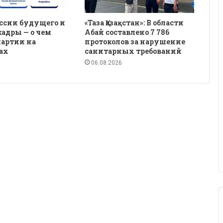
ссии будущего и
«Таза Қазақстан»: В области
кадры — о чем
Абай составлено 7 786
партии на
протоколов за нарушение
ах
санитарных требований
06.08.2026