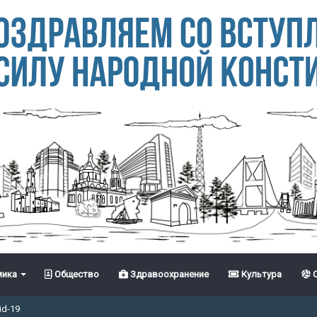
ика
Общество
Здравоохранение
Культура
С
id-19