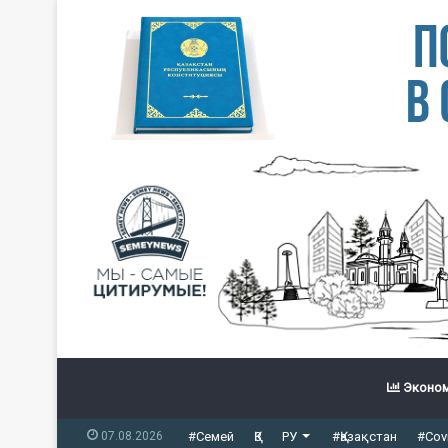
Эконом
07.08.2026
#Семей
ҚЗ
РУ
#Қазақстан
#Cov