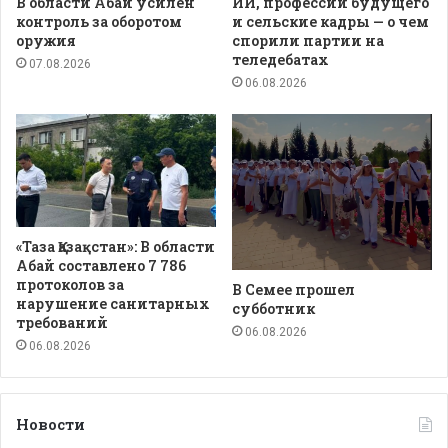
В области Абай усилен
ИИ, профессии будущего
контроль за оборотом
и сельские кадры — о чем
оружия
спорили партии на
теледебатах
07.08.2026
06.08.2026
«Таза Қазақстан»: В области
Абай составлено 7 786
протоколов за
В Семее прошел
нарушение санитарных
субботник
требований
06.08.2026
06.08.2026
Новости