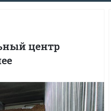
ьный центр
мее