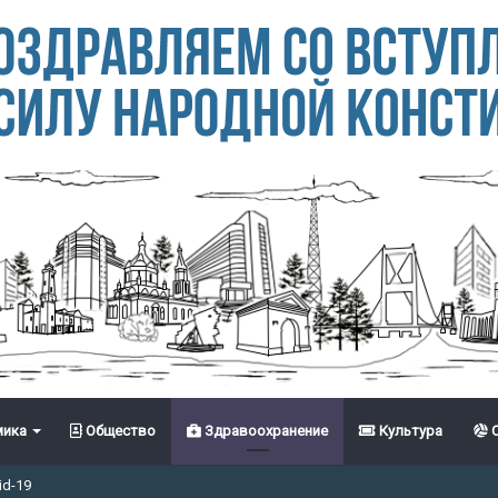
ика
Общество
Здравоохранение
Культура
С
id-19