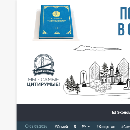
Эконом
08.08.2026
#Семей
ҚЗ
РУ
#Қазақстан
#Cov