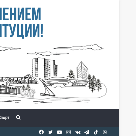
Іздеу
порт
Facebook
Twitter
YouTube
Instagram
vk.com
Telegram
TikTok
WhatsApp