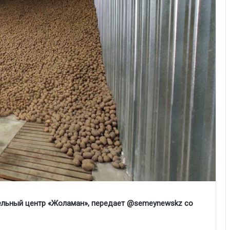
ельный центр «Жоламан», передает @semeynewskz со