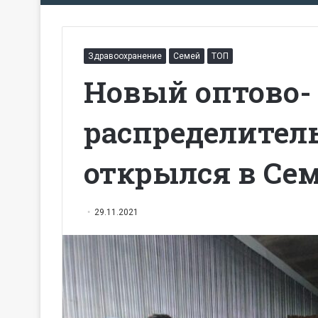
Здравоохранение
Семей
ТОП
Новый оптово-
распределител
открылся в Се
29.11.2021