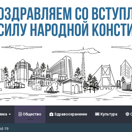
ика
Общество
Здравоохранение
Культура
С
id-19