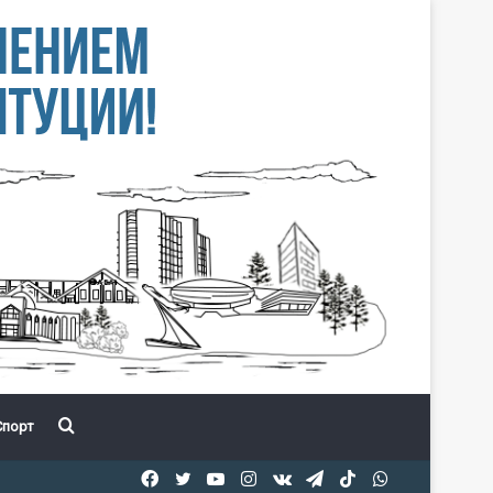
Іздеу
порт
Facebook
Twitter
YouTube
Instagram
vk.com
Telegram
TikTok
WhatsApp