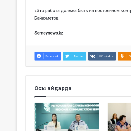
«Это работа должна быть на постоянном кон
Байахметов.
Semeynews.kz
Facebook
Twitter
VKontakte
O
Осы айдарда