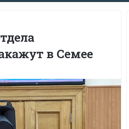
отдела
акажут в Семее