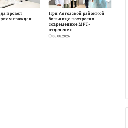
да провел
При Аягозской районной
рием граждан
больнице построено
современное МРТ-
отделение
06.08.2026