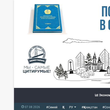
Эконом
07.08.2026
#Семей
ҚЗ
РУ
#Қазақстан
#Cov