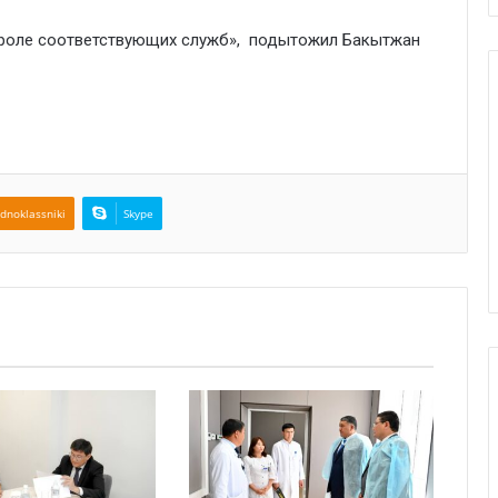
троле соответствующих служб», подытожил Бакытжан
dnoklassniki
Skype