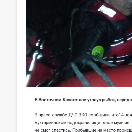
В Восточном Казахстане утонул рыбак, пере
В пресс-службе ДЧС ВКО сообщили, что14 ноя
Бухтарминском водохранилище двое мужчин пр
не смог спастись. Прибывшие на место проис