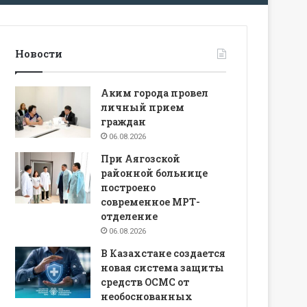
Новости
Аким города провел
личный прием
граждан
06.08.2026
При Аягозской
районной больнице
построено
современное МРТ-
отделение
06.08.2026
В Казахстане создается
новая система защиты
средств ОСМС от
необоснованных