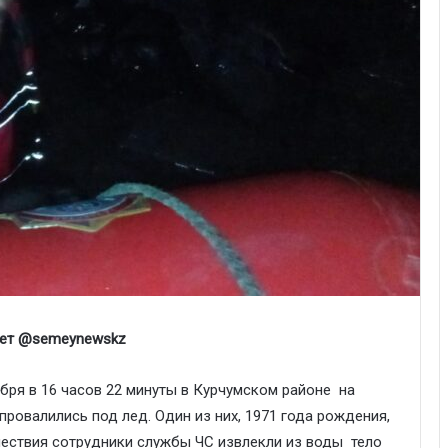
дает @semeynewskz
бря в 16 часов 22 минуты в Курчумском районе на
овалились под лед. Один из них, 1971 года рождения,
шествия сотрудники службы ЧС извлекли из воды тело