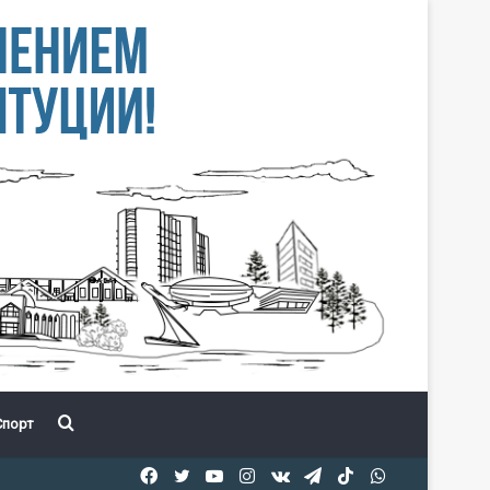
Іздеу
порт
Facebook
Twitter
YouTube
Instagram
vk.com
Telegram
TikTok
WhatsApp