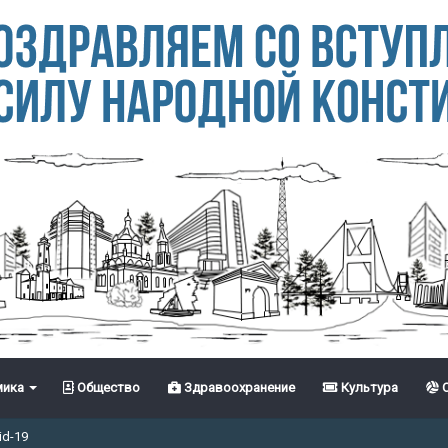
ика
Общество
Здравоохранение
Культура
С
id-19