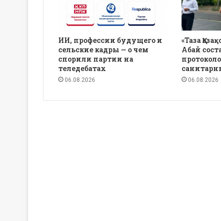
ИИ, профессии будущего и
«Таза Қаза
сельские кадры — о чем
Абай сост
спорили партии на
протоколо
теледебатах
санитарн
06.08.2026
06.08.2026