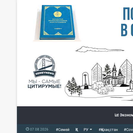
Эконом
07.08.2026
#Семей
ҚЗ
РУ
#Қазақстан
#Cov