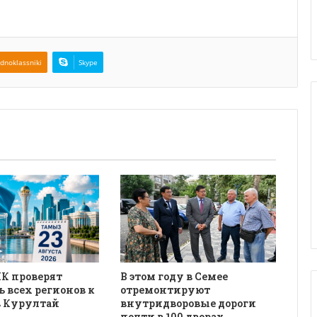
dnoklassniki
Skype
К проверят
В этом году в Семее
ь всех регионов к
отремонтируют
в Курултай
внутридворовые дороги
почти в 100 дворах