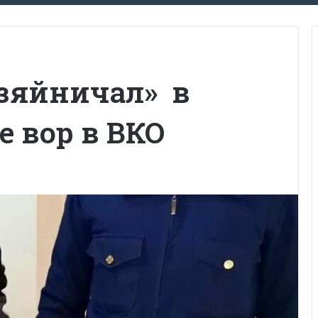
озяйничал» в
е вор в ВКО