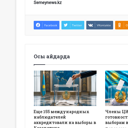
Semeynews.kz
Facebook
Twitter
VKontakte
O
Осы айдарда
Еще 155 международных
Члены ЦИ
наблюдателей
готовност
аккредитовали на выборы в
выборам 
Казахстане