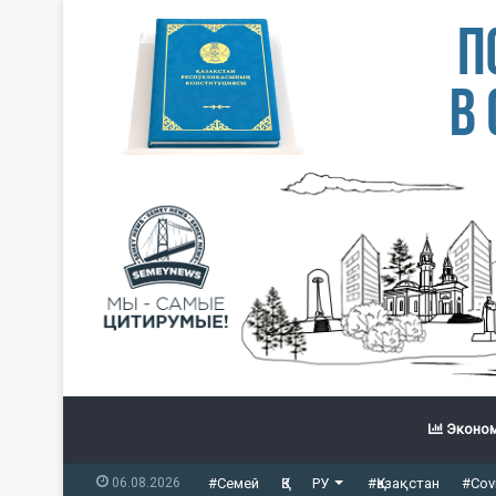
Эконом
06.08.2026
#Семей
ҚЗ
РУ
#Қазақстан
#Cov