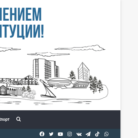
Іздеу
порт
Facebook
Twitter
YouTube
Instagram
vk.com
Telegram
TikTok
WhatsApp