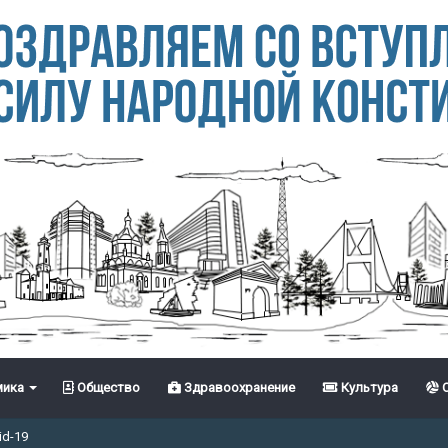
ика
Общество
Здравоохранение
Культура
С
id-19