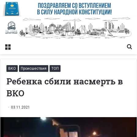
Меню
Із
ВКО
Происшествия
ТОП
Ребенка сбили насмерть в
ВКО
03.11.2021