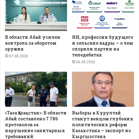
В области Абай усилен
ИИ, профессии будущего
контроль за оборотом
и сельские кадры — о чем
оружия
спорили партии на
теледебатах
07.08.2026
06.08.2026
«Таза Қазақстан»: В области
Выборы в Курултай
Абай составлено 7 786
станут венцом глубоких
протоколов за
политических реформ
нарушение санитарных
Казахстана — эксперт из
требований
Кыргызстана