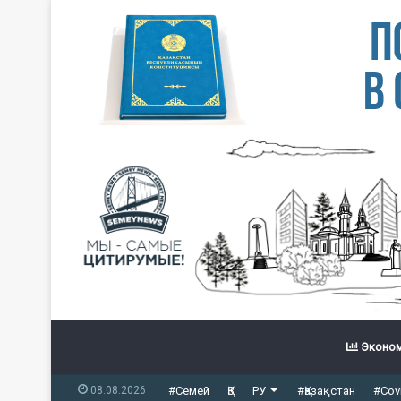
Эконом
08.08.2026
#Семей
ҚЗ
РУ
#Қазақстан
#Cov