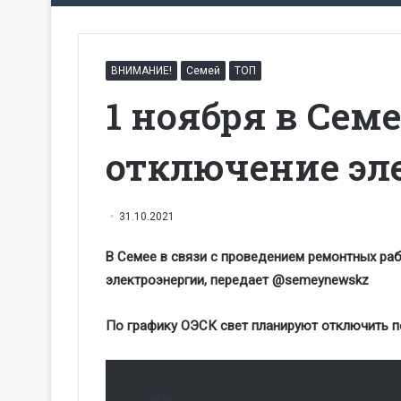
ВНИМАНИЕ!
Семей
ТОП
1 ноября в Сем
отключение эл
31.10.2021
В Семее в связи с проведением ремонтных ра
электроэнергии, передает @sеmey
n
ews
kz
По графику ОЭСК свет планируют отключить 