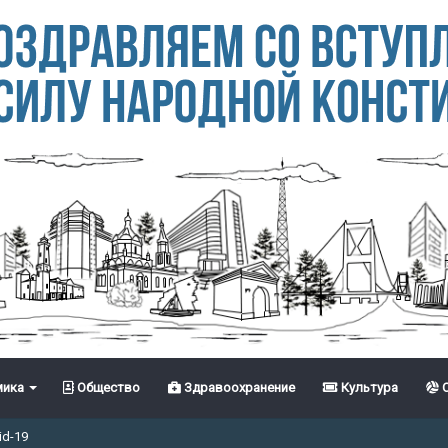
ика
Общество
Здравоохранение
Культура
С
id-19