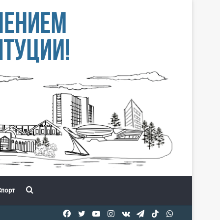
Іздеу
порт
Facebook
Twitter
YouTube
Instagram
vk.com
Telegram
TikTok
WhatsApp