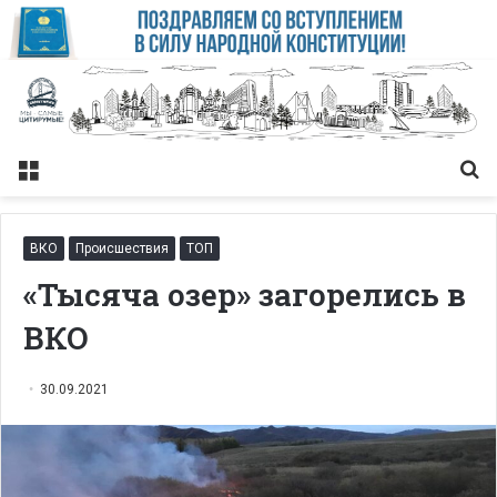
Меню
Із
ВКО
Происшествия
ТОП
«Тысяча озер» загорелись в
ВКО
30.09.2021