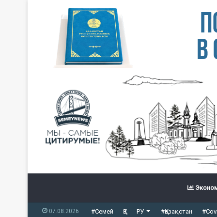
Эконом
07.08.2026
#Семей
ҚЗ
РУ
#Қазақстан
#Cov