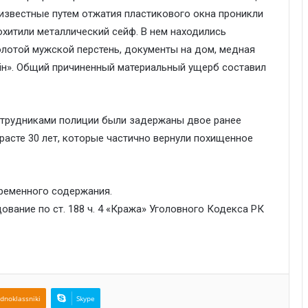
неизвестные путем отжатия пластикового окна проникли
охитили металлический сейф. В нем находились
золотой мужской перстень, документы на дом, медная
шін». Общий причиненный материальный ущерб составил
отрудниками полиции были задержаны двое ранее
асте 30 лет, которые частично вернули похищенное
ременного содержания.
вание по ст. 188 ч. 4 «Кража» Уголовного Кодекса РК
dnoklassniki
Skype