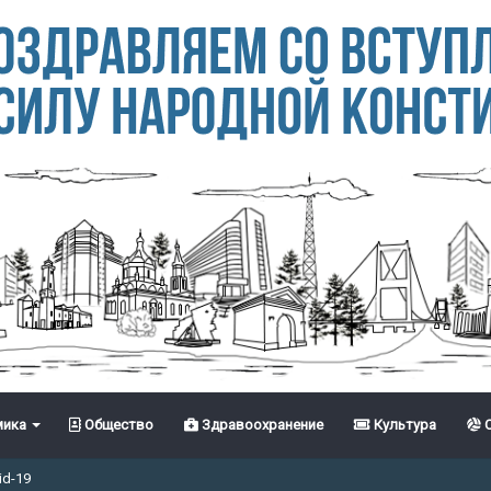
ика
Общество
Здравоохранение
Культура
С
id-19