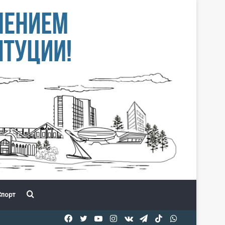
Іздеу
порт
Facebook
Twitter
YouTube
Instagram
vk.com
Telegram
TikTok
WhatsApp