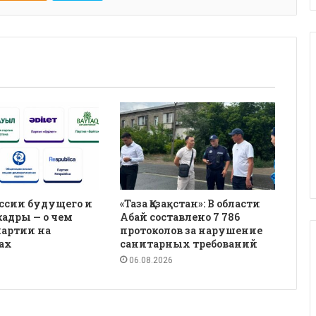
ссии будущего и
«Таза Қазақстан»: В области
кадры — о чем
Абай составлено 7 786
партии на
протоколов за нарушение
ах
санитарных требований
06.08.2026