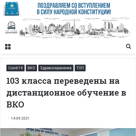
Меню
Із
Covid-19
ВКО
Здравоохранение
ТОП
103 класса переведены на
дистанционное обучение в
ВКО
14.09.2021