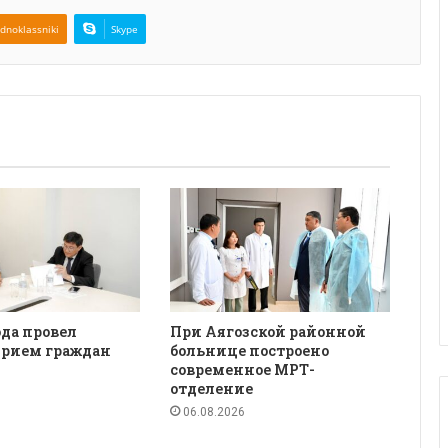
dnoklassniki
Skype
да провел
При Аягозской районной
рием граждан
больнице построено
современное МРТ-
отделение
06.08.2026