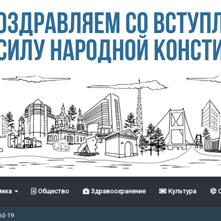
ика
Общество
Здравоохранение
Культура
С
id-19