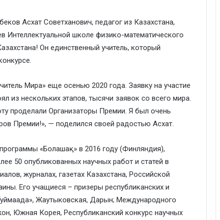
еков Асхат Советханович, педагог из Казахстана,
ев Интеллектуальной школе физико-математического
азахстана! Он единственный учитель, который
конкурсе.
читель Мира» еще осенью 2020 года. Заявку на участие
оял из нескольких этапов, тысячи заявок со всего мира.
оту проделали Организаторы Премии. Я был очень
оров Премии!», — поделился своей радостью Асхат.
программы «Болашақ» в 2016 году (Финляндия),
олее 50 опубликованных научных работ и статей в
иалов, журналах, газетах Казахстана, Российской
ины. Его учащиеся – призеры республиканских и
уймаада», Жаутыковская, Дарын; Международного
жон, Южная Корея, Республиканский конкурс научных