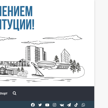
Іздеу
порт
Facebook
Twitter
YouTube
Instagram
vk.com
Telegram
TikTok
WhatsApp