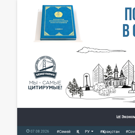
Эконом
07.08.2026
#Семей
ҚЗ
РУ
#Қазақстан
#Cov