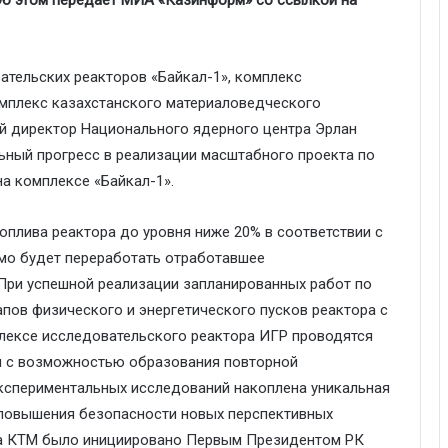
ательских реакторов «Байкал-1», комплекс
омплекс казахстанского материаловедческого
ый директор Национального ядерного центра Эрлан
ьный прогресс в реализации масштабного проекта по
а комплексе «Байкал-1».
плива реактора до уровня ниже 20% в соответствии с
мо будет переработать отработавшее
При успешной реализации запланированных работ по
апов физического и энергетического пусков реактора с
лексе исследовательского реактора ИГР проводятся
и с возможностью образования повторной
экспериментальных исследований накоплена уникальная
 повышения безопасности новых перспективных
ка КТМ было инициировано Первым Президентом РК