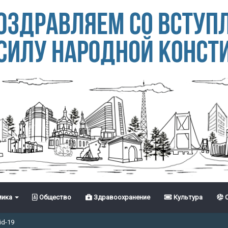
ика
Общество
Здравоохранение
Культура
С
id-19