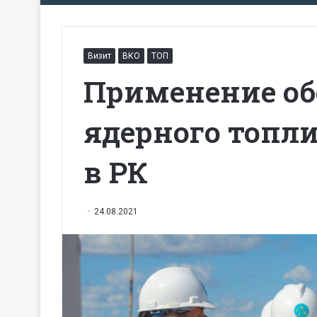
Визит
ВКО
ТОП
Применение об
ядерного топли
в РК
24.08.2021