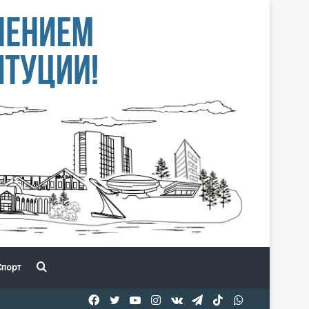
Іздеу
порт
Facebook
Twitter
YouTube
Instagram
vk.com
Telegram
TikTok
WhatsApp