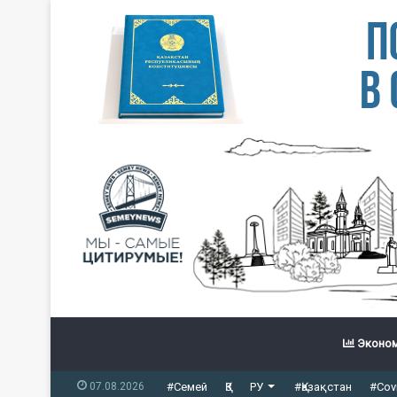
Эконом
07.08.2026
#Семей
ҚЗ
РУ
#Қазақстан
#Cov