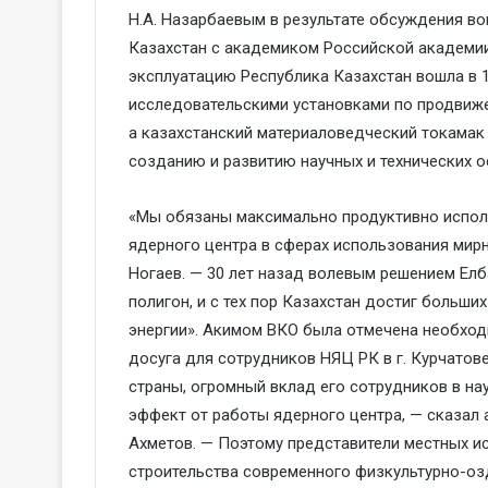
Н.А. Назарбаевым в результате обсуждения во
Казахстан с академиком Российской академии
эксплуатацию Республика Казахстан вошла в 
исследовательскими установками по продвиже
а казахстанский материаловедческий токама
созданию и развитию научных и технических о
«Мы обязаны максимально продуктивно испол
ядерного центра в сферах использования мирн
Ногаев. — 30 лет назад волевым решением Ел
полигон, и с тех пор Казахстан достиг больши
энергии». Акимом ВКО была отмечена необхо
досуга для сотрудников НЯЦ РК в г. Курчатов
страны, огромный вклад его сотрудников в на
эффект от работы ядерного центра, — сказал
Ахметов. — Поэтому представители местных и
строительства современного физкультурно-озд