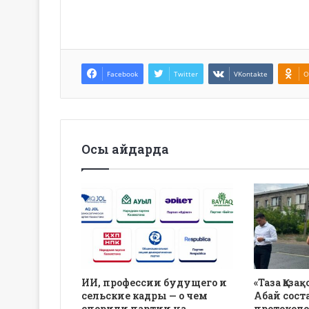
Facebook
Twitter
VKontakte
O
Осы айдарда
ИИ, профессии будущего и
«Таза Қаза
сельские кадры — о чем
Абай сост
спорили партии на
протоколо