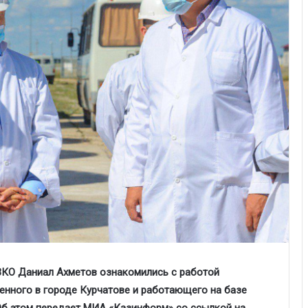
 ВКО Даниал Ахметов ознакомились с работой
енного в городе Курчатове и работающего на базе
Об этом передает МИА «Казинформ» со ссылкой на