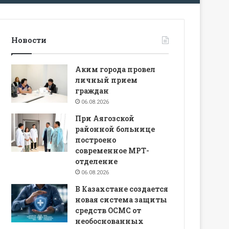
Новости
Аким города провел
личный прием
граждан
06.08.2026
При Аягозской
районной больнице
построено
современное МРТ-
отделение
06.08.2026
В Казахстане создается
новая система защиты
средств ОСМС от
необоснованных