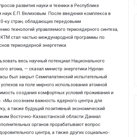
просов развития науки и техники в Республике
 наук Е.П. Велиховым. После введения комплекса в
10-ку стран, обладающих передовыми
нию технологий управляемого термоядерного синтеза,
к КТМ стал частью международной программы по
снов термоядерной энергетики.
ьзовать весь научный потенциал Национального
ого атома, — сказал министр энергетики Нурлан
басы был закрыт Семипалатинский испытательный
х успехов на поле мирного использования атомной
димость создания комфортных условий проживания и
е. «Мы осознаем важность ядерного центра для
уку, а также будущий позитивный экономический
 аким Восточно-Казахстанской области Даниал
сполнительных органов прорабатывают вопрос
оровительного центра, а также других социально-