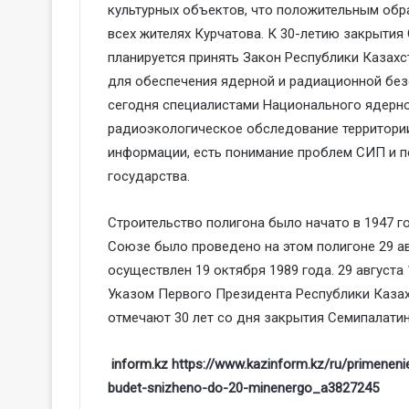
культурных объектов, что положительным обра
всех жителях Курчатова. К 30-летию закрытия
планируется принять Закон Республики Казах
для обеспечения ядерной и радиационной без
сегодня специалистами Национального ядерн
радиоэкологическое обследование территории
информации, есть понимание проблем СИП и п
государства.
Строительство полигона было начато в 1947 г
Союзе было проведено на этом полигоне 29 ав
осуществлен 19 октября 1989 года. 29 август
Указом Первого Президента Республики Казахс
отмечают 30 лет со дня закрытия Семипалатин
inform.kz
https://www.kazinform.kz/ru/primenen
budet-snizheno-do-20-minenergo_a3827245