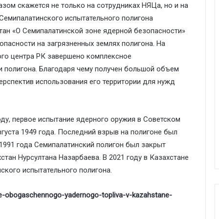
зом скажется не только на сотрудниках НЯЦа, но и на
 Семипалатинского испытательного полигона
стан «О Семипалатинской зоне ядерной безопасности»
опасности на загрязненных землях полигона. На
ого центра РК завершено комплексное
 полигона. Благодаря чему получен большой объем
ерспектив использования его территории для нужд
оду, первое испытание ядерного оружия в Советском
густа 1949 года. Последний взрыв на полигоне был
а 1991 года Семипалатинский полигон был закрыт
тан Нурсултана Назарбаева. В 2021 году в Казахстане
ского испытательного полигона.
ie-obogaschennogo-yadernogo-topliva-v-kazahstane-