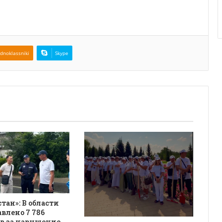
dnoklassniki
Skype
қстан»: В области
авлено 7 786
в за нарушение