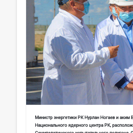
Министр энергетики РК Нурлан Ногаев и аким
Национального ядерного центра РК, располож
Семипалатинского испытательного полигона. 