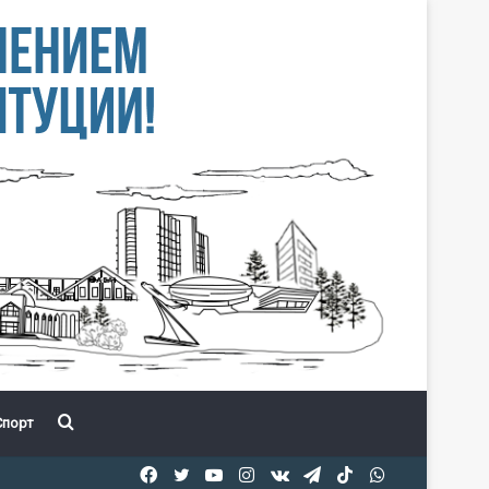
Іздеу
порт
Facebook
Twitter
YouTube
Instagram
vk.com
Telegram
TikTok
WhatsApp