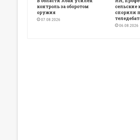
В области Абай усилен
ИИ, профе
контроль за оборотом
сельские 
оружия
спорили 
теледебат
07.08.2026
06.08.2026