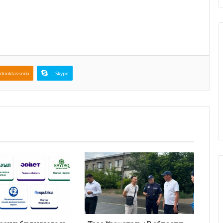
dnoklassniki
Skype