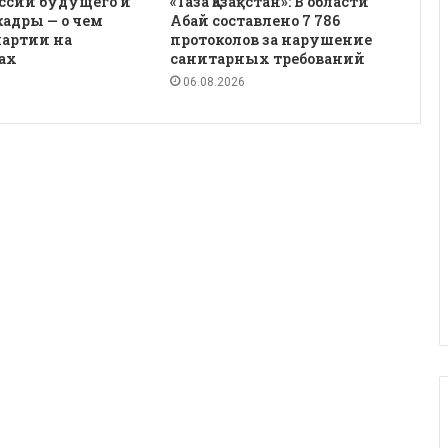
ссии будущего и
«Таза Қазақстан»: В области
кадры — о чем
Абай составлено 7 786
партии на
протоколов за нарушение
ах
санитарных требований
06.08.2026