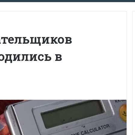
лательщиков
одились в