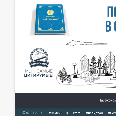
Эконом
07.08.2026
#Семей
ҚЗ
РУ
#Қазақстан
#Cov