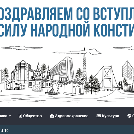
ика
Общество
Здравоохранение
Культура
С
id-19