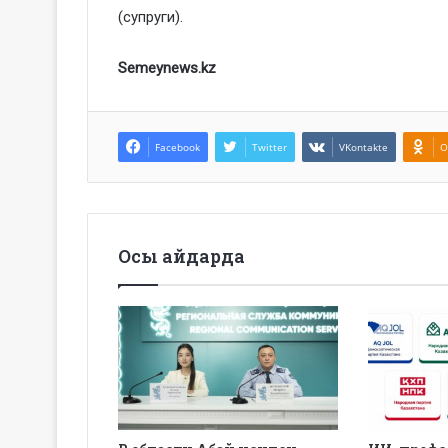
(супруги).
Semeynews.kz
Facebook
Twitter
VKontakte
O
Осы айдарда