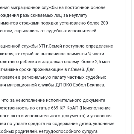
ения миграционной службы на постоянной основе
хождения разыскиваемых лиц за неуплату
алиментов стражами порядка установлено более 200
ментам, скрывались от судебных исполнителей.
грационной службы УП г.Семей поступило определение
шителя, который не выплачивал алименты ¼ части
олетнего ребенка и задолжал своему более 2,5 млн.
ратчайшие сроки проживающим в г.Семей. Для
правлен в региональную палату частных судебных
ения миграционной службы ДП ВКО Ербол Бекпаев.
что за неисполнение исполнительного документа
етственность по статье 669 КР КоАП (Неисполнение
ного акта и исполнительного документа) и уголовная
тей по уплате средств на содержание детей, уклонение
собных родителей, нетрудоспособного супруга