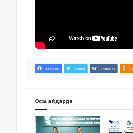
Facebook
Twitter
VKontakte
O
Осы айдарда