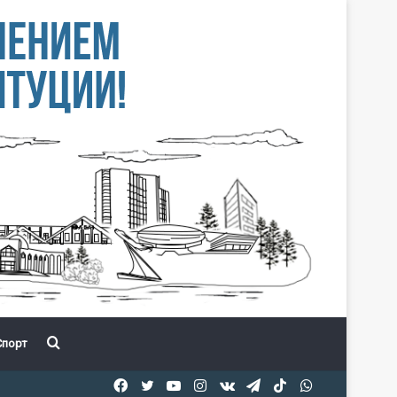
Іздеу
порт
Facebook
Twitter
YouTube
Instagram
vk.com
Telegram
TikTok
WhatsApp