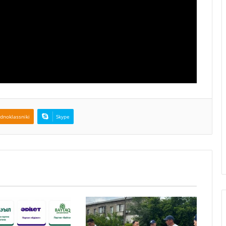
dnoklassniki
Skype