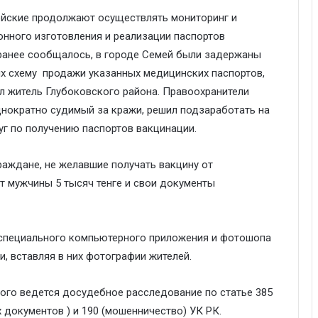
ейские продолжают осуществлять мониторинг и
онного изготовления и реализации паспортов
 ранее сообщалось, в городе Семей были задержаны
х схему продажи указанных медицинских паспортов,
ал житель Глубоковского района. Правоохранители
однократно судимый за кражи, решил подзаработать на
уг по получению паспортов вакцинации.
раждане, не желавшие получать вакцину от
т мужчины 5 тысяч тенге и свои документы
пециального компьютерного приложения и фотошопа
, вставляя в них фотографии жителей.
ого ведется досудебное расследование по статье 385
 документов ) и 190 (мошенничество) УК РК.