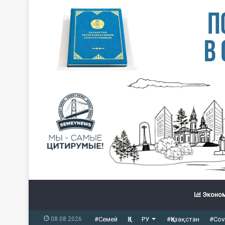
Эконом
08.08.2026
#Семей
ҚЗ
РУ
#Қазақстан
#Cov