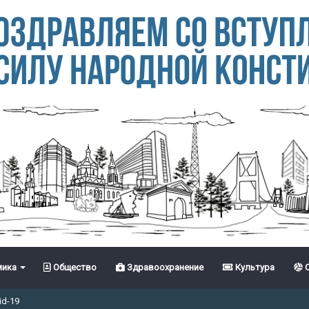
ика
Общество
Здравоохранение
Культура
С
id-19