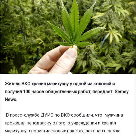
Житель ВКО хранил марихуану у одной из колоний и
получил
100 часов общественных работ, передает Semey
News.
В пресс-службе ДУИС по ВКО сообщили, что мужчина
проживал неподалеку от этого учреждения и хранил
марихуану в полиэтиленовых пакетах, закопав в земле