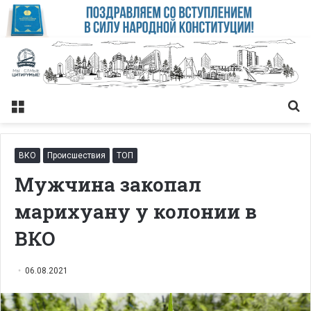
Меню
Із
ВКО
Происшествия
ТОП
Мужчина закопал
марихуану у колонии в
ВКО
06.08.2021