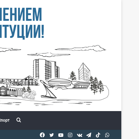
Іздеу
порт
Facebook
Twitter
YouTube
Instagram
vk.com
Telegram
TikTok
WhatsApp