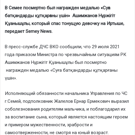
В Семее посмертно был награжден медалью «Суға
батқандарды құтқарғаны үшін» Ашимжанов Нұржігіт
Құанышұлы, который спас тонущую девочку на Иртыше,
передает Semey News.
В пресс-службе ДЧС ВКО сообщили, что 29 июля 2021
года приказом Министра по чрезвычайным ситуациям РК
Ашимжанов Нұржігіт Құанышұлы был посмертно
награжден медалью «Суға батқандарды құтқарғаны
үшін».
Исполняющий обязанности начальника Управления по ЧС
г.Семей, подполковник Жалелов Ернар Ермекович выразил
соболезнования родителям мальчика, и поблагодарил их
за воспитание сына, который является настоящим героем
и примером мужественности, храбрости и
самоотверженности, не смотря на юный возраст.