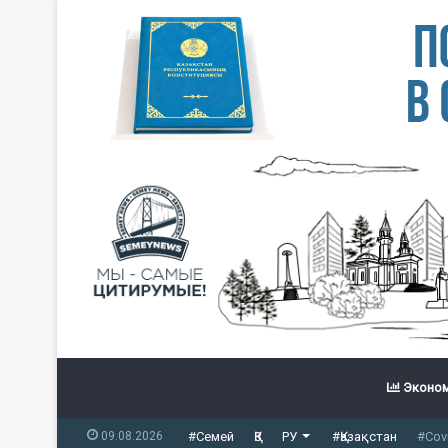
Эконом
09.08.2026
#Семей
ҚЗ
РУ
#Қазақстан
#Cov