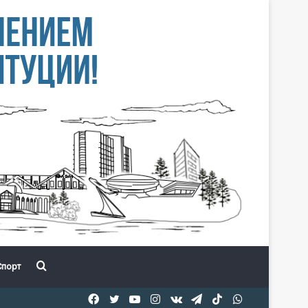
Іздеу
порт
Facebook
Twitter
YouTube
Instagram
vk.com
Telegram
TikTok
WhatsApp