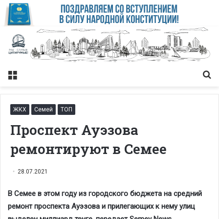
Меню
Із
ЖКХ
Семей
ТОП
Проспект Ауэзова
ремонтируют в Семее
28.07.2021
В Cемее в этом году из городского бюджета на средний
ремонт проспекта Ауэзова и прилегающих к нему улиц
выделен миллиард тенге, передает Semey News.