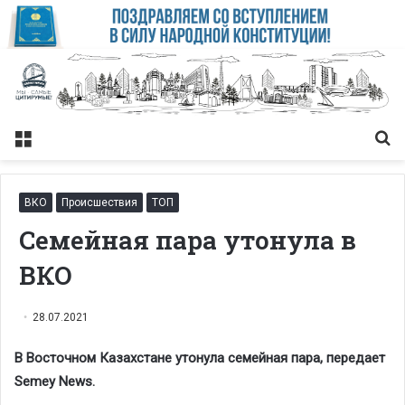
Меню
Із
ВКО
Происшествия
ТОП
Семейная пара утонула в
ВКО
28.07.2021
В Восточном Казахстане утонула семейная пара, передает
Semey News.