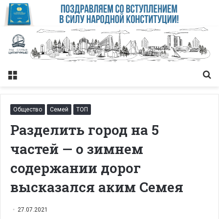
Меню
Із
Общество
Семей
ТОП
Разделить город на 5
частей — о зимнем
содержании дорог
высказался аким Семея
27.07.2021