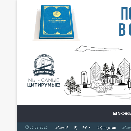
Эконом
06.08.2026
#Семей
ҚЗ
РУ
#Қазақстан
#Cov