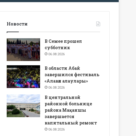
Новости
В Семее прошел
субботник
06.08.2026
В области Абай
завершился фестиваль
«Алакөл алаулары»
06.08.2026
В центральной
районной больнице
района Мақаншы
завершается
капитальный ремонт
06.08.2026