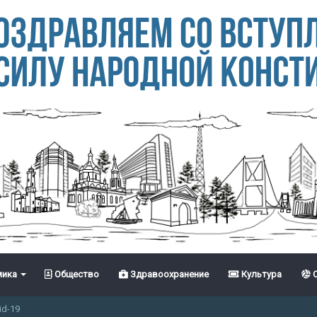
ика
Общество
Здравоохранение
Культура
С
id-19