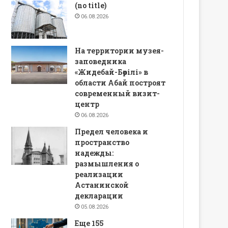
(no title)
06.08.2026
На территории музея-
заповедника
«Жидебай-Бөрілі» в
области Абай построят
современный визит-
центр
06.08.2026
Предел человека и
пространство
надежды:
размышления о
реализации
Астанинской
декларации
05.08.2026
Еще 155