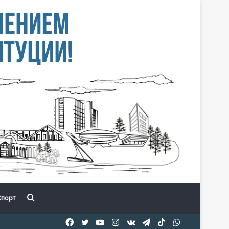
Іздеу
порт
Facebook
Twitter
YouTube
Instagram
vk.com
Telegram
TikTok
WhatsApp