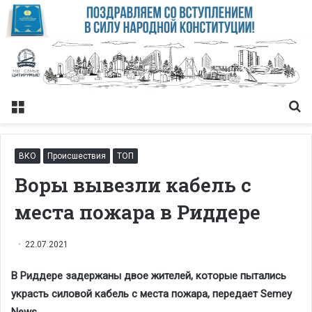
Меню
Із
ВКО
Происшествия
ТОП
Воры вывезли кабель с
места пожара в Риддере
22.07.2021
В Риддере задержаны двое жителей, которые пытались
украсть силовой кабель с места пожара, передает Semey
News.