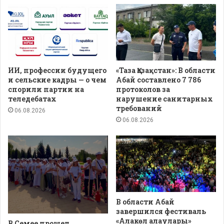
ИИ, профессии будущего
«Таза Қазақстан»: В области
и сельские кадры — о чем
Абай составлено 7 786
спорили партии на
протоколов за
теледебатах
нарушение санитарных
требований
06.08.2026
06.08.2026
В области Абай
завершился фестиваль
«Алакөл алаулары»
В Семее прошел