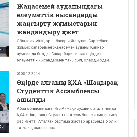
Жаңасемей ауданындағы
әлеуметтік нысандарды
жаңғырту жұмыстарын
жандандыру қажет
Облыс әкімінің орынбасары Жасұлан Сәрсебаев
жұмыс сапарымен Жаңасемей ауданы Қайнар
сы
ауылында болды. Сапар барысында өңірдегі
әлеуметтік нысандармен танысып, оларды одан…
08.12.2024
Өңірде алғашқы ҚХА «Шаңырақ»
Студенттік Ассамблеясы
ашылды
Абай облысындағы «Ес-Аймақ» рухани орталығында
ҚХА «Шаңырақ» Студенттік Ассамблеясының ашылу
рәсімі өтті. Аталған бастама жастар арасында бірлік,
сы
татулық және өзара…