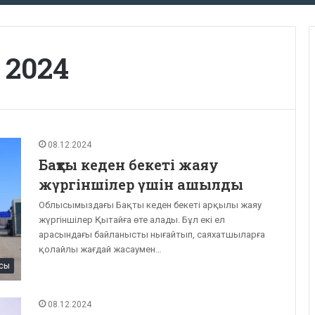
 2024
08.12.2024
Бақты кеден бекеті жаяу
жүргіншілер үшін ашылды
Облысымыздағы Бақты кеден бекеті арқылы жаяу
жүргіншілер Қытайға өте алады. Бұл екі ел
арасындағы байланысты нығайтып, саяхатшыларға
қолайлы жағдай жасаумен…
сы
08.12.2024