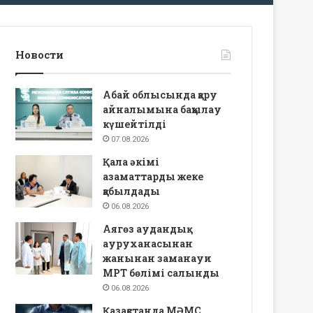
Новости
Абай облысында қару
айналымына бақылау
күшейтілді
07.08.2026
Қала әкімі
азаматтарды жеке
қабылдады
06.08.2026
Аягөз аудандық
ауруханасынан
жанынан заманауи
МРТ бөлімі салынды
06.08.2026
Қазақстанда МӘМС