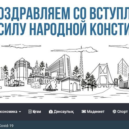
кономика
Қоғам
Денсаулық
Мәдениет
Спорт
Covid-19