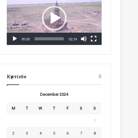
Player
00:00
02:24
Күнтізбе
December 2024
M
T
W
T
F
S
S
1
2
3
4
5
6
7
8