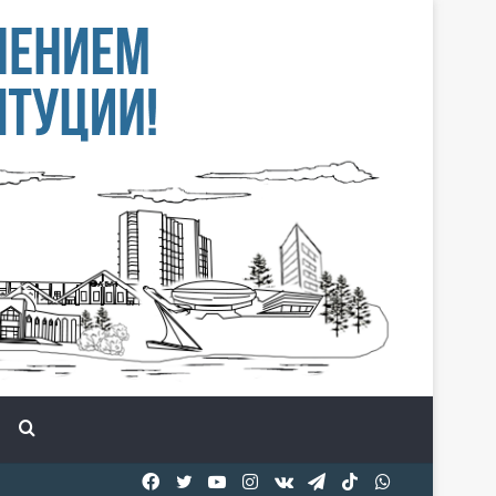
Іздеу
Facebook
Twitter
YouTube
Instagram
vk.com
Telegram
TikTok
WhatsApp