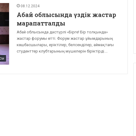
08.12.2024
Абай облысында үздік жастар
марапатталды
Абай облысында дәстүрлі «Бірге! Бір толқында»
жастар форумы өтті. Форум жастар ұйымдарының
көшбасшылары, еріктілер, белсенділер, аймақтағы
студенттер клубтарының мүшелерін біріктірді.…
сы