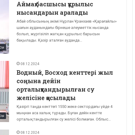
Аймақ басшысы құрылыс
нысандарын аралады
Абай облысының әкімі Нұрлан Ұранхаев «Қарағайлы»
шағын ауданындағы бірнеше әлеуметтік нысанда
болып, жүргізіліп жатқан құрылыс барысын
бақылады. Қазір аталған ауданда…
сы
08.12.2024
Водный, Восход кенттері жыл
соңына дейін
орталықтандырылған су
желісіне қосылады
Қазіргі таңда кенттегі 1550 жеке сектордағы үйде 4
мыңнан аса халық тұрады. Бұған дейін кентте
сы
орталықтандырылған су желісі болмаған. Облыс…
08.12.2024