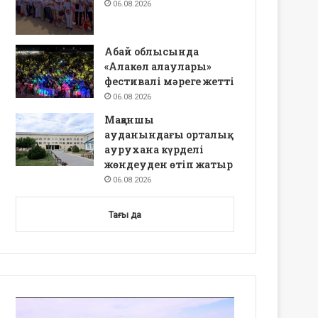
06.08.2026
Абай облысында
«Алакөл алаулары»
фестивалі мәреге жетті
06.08.2026
Мақаншы
ауданындағы орталық
аурухана күрделі
жөндеуден өтіп жатыр
06.08.2026
Тағы да
Video