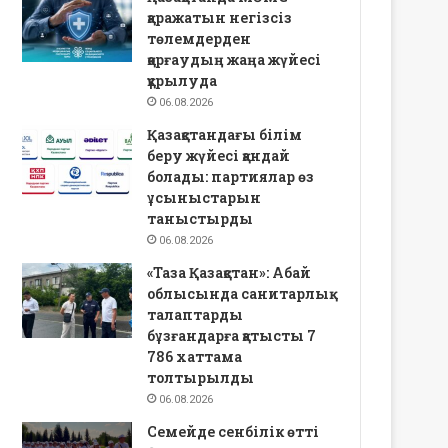
қаражатын негізсіз
төлемдерден
қорғаудың жаңа жүйесі
құрылуда
06.08.2026
Қазақстандағы білім
беру жүйесі қандай
болады: партиялар өз
ұсыныстарын
таныстырды
06.08.2026
«Таза Қазақстан»: Абай
облысында санитарлық
талаптарды
бұзғандарға қатысты 7
786 хаттама
толтырылды
06.08.2026
Семейде сенбілік өтті