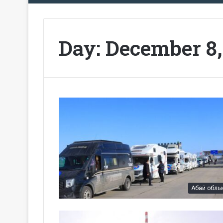
Day:
December 8,
Абай облы