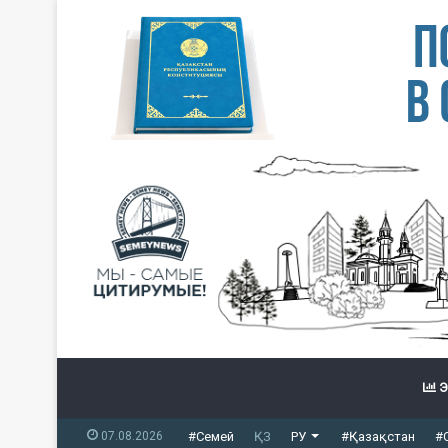
Э
07.08.2026
#Семей
ҚЗ
РУ
#Қазақстан
#