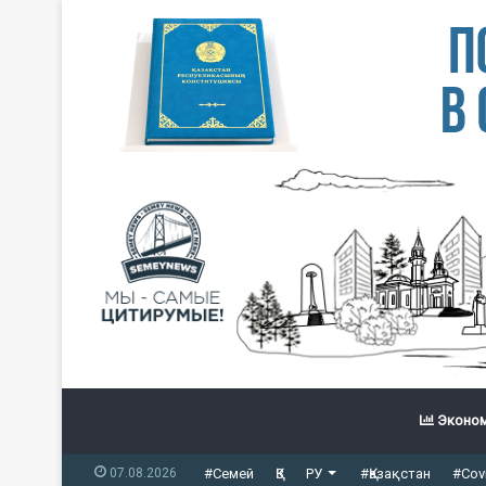
Эконом
07.08.2026
#Семей
ҚЗ
РУ
#Қазақстан
#Cov