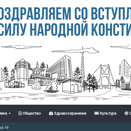
ика
Общество
Здравоохранение
Культура
С
id-19