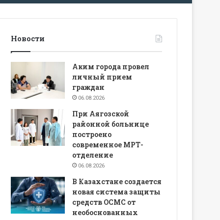
Новости
Аким города провел
личный прием
граждан
06.08.2026
При Аягозской
районной больнице
построено
современное МРТ-
отделение
06.08.2026
В Казахстане создается
новая система защиты
средств ОСМС от
необоснованных