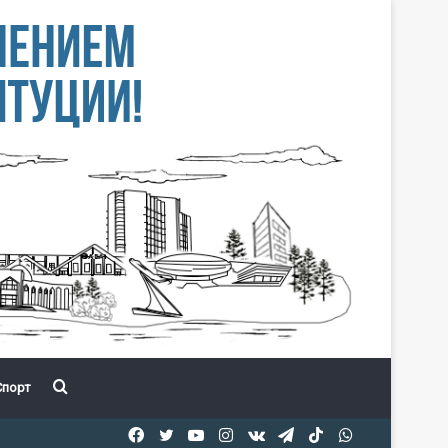
Іздеу
порт
Facebook
Twitter
YouTube
Instagram
vk.com
Telegram
TikTok
WhatsApp