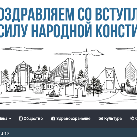
ика
Общество
Здравоохранение
Культура
С
id-19