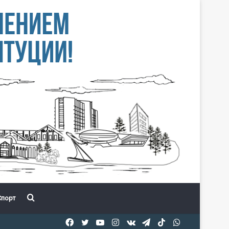
Іздеу
порт
Facebook
Twitter
YouTube
Instagram
vk.com
Telegram
TikTok
WhatsApp