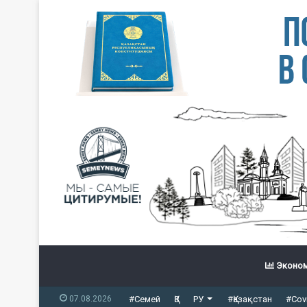
Эконом
07.08.2026
#Семей
ҚЗ
РУ
#Қазақстан
#Cov