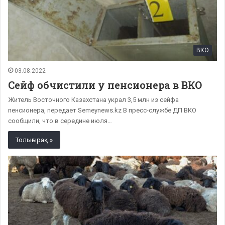
ВКО
03.08.2022
Сейф обчистили у пенсионера в ВКО
Житель Восточного Казахстана украл 3,5 млн из сейфа
пенсионера, передает Semeynews.kz В пресс-службе ДП ВКО
сообщили, что в середине июля…
Толығырақ »